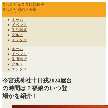
まったり気ままに投稿中
まったり猫のメモ帳
ホーム
イベント
生活雑貨
グルメ
エンタメ
ホーム
イベント
生活雑貨
グルメ
エンタメ
今宮戎神社十日戎2024屋台
の時間は？福娘のいつ登
場かを紹介！