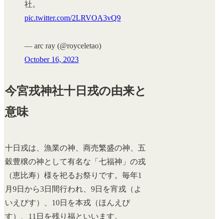
社。
pic.twitter.com/2LRVOA3vQ9
— arc ray (@royceletao)
October 16, 2023
今宮戎神社十日戎の由来と
意味
十日戎は、漁業の神、商売繁盛の神、五
穀豊穣の神として有名な「七福神」の戎
（恵比寿）様を祀るお祭りです。毎年1
月9日から3日間行われ、9日を宵戎（よ
いえびす）、10日を本戎（ほんえび
す）、11日を残り福といいます。